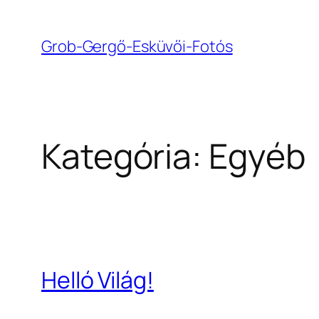
Ugrás
a
Grob-Gergő-Esküvői-Fotós
tartalomhoz
Kategória:
Egyéb
Helló Világ!